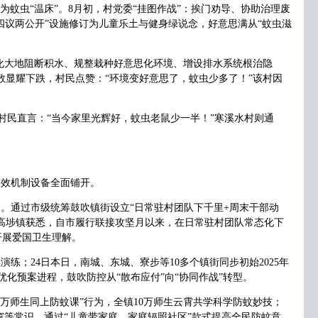
蚊虫“温床”。8月初，村党委“挂图作战”：挨门劝导、协助治理废
四议两公开”设施修订为儿童乐土与健身绿说念，好意思满从“蚊虫滋
化大地阻断积水、规整栽种好意思化环境、增设排水系统根治隐
指数显耀下跌，村民点赞：“环境变好意思了，蚊虫少多了！”该村因
民直言：“当今家里光辉好，蚊虫老鼠少一半！”寒溪水村则通
长效机制设备全面铺开。
。通过市级统筹鼓吹镇街设立“日常驻村团队下千里+周末干部动
从高埗镇获悉，自市履行联接攻坚月以来，在日常驻村团队常态化下
开展爱国卫生理解。
；24日本日，南城、东城、寮步等10多个镇街同步初始2025年
化预案进程，鼓吹防控从“散布应付”向“协同作战”转型。
万师生同上防蚊课”行为，全镇10万师生云霄共学科学防蚊妙技；
窗等常识，通过“儿童带家庭、家庭辐照社区”款式提高全民防蚊意