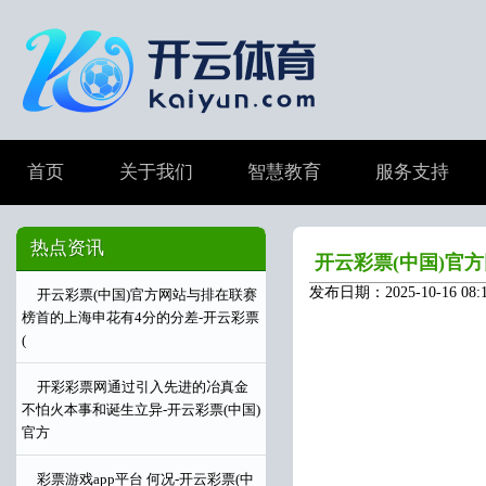
首页
关于我们
智慧教育
服务支持
热点资讯
开云彩票(中国)官
发布日期：2025-10-16 0
开云彩票(中国)官方网站与排在联赛
榜首的上海申花有4分的分差-开云彩票
(
开彩彩票网通过引入先进的冶真金
不怕火本事和诞生立异-开云彩票(中国)
官方
彩票游戏app平台 何况-开云彩票(中