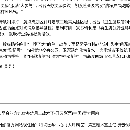
奖励”激励“大参与”，出台灭蚊奖励决议：初度检查及格发“洁净户”标志
村民风气。”
制撑持，滨海湾新区针对建筑工地高风险区域，出台《卫生健康管制十
要点场面点对点消杀指导进程》定制培训；寮步镇制定《再生资源行业环境
处积水，鼓吹行业防控提质增效。
媒防控绝非“一喷了之”的单一战争，而是需要“科技+轨制+民生”的系
霄共筑“监督网”，当闲置地变身公园、卫死活角化为花坛，这座城市不仅
驱动为撑持，将“问题清单”转动为“幸福清单”，为新期间城市治理应代化提
 黄芳芳
pp平台菲方此次亦然用上战术了-开云彩票(中国)官方网站
中国)官方网站现任陆军特点医学中心（大坪病院）第三霸术室主任-开云彩