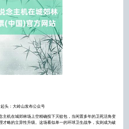
起头：大岭山发布公众号
主机在城郊林场上空精确投下灭蚊包，当闲置多年的卫死活角变
治理才略的立异性升级。这场看似单一的环球卫生战争，实则成为破