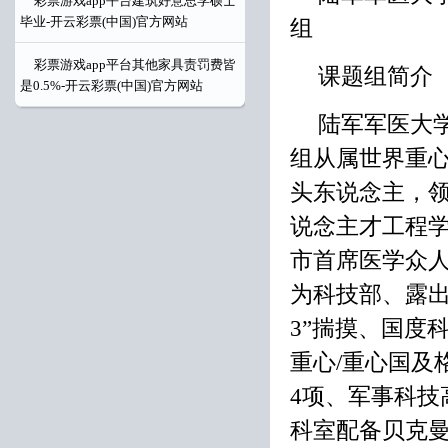
彩票游戏app平台建筑好意思学硕士
毕业-开云彩票(中国)官方网站
组
彩票游戏app平台其他家具责罚费皆
课题组简介
是0.5%-开云彩票(中国)官方网站
陆军军医大
组从属世界重
头东说念主，
说念主才工程
市首席医学众人
为科技部、露出
3”揣摸、国度
重心/重心国及
4项、军事科
科室配备贝克曼Mo