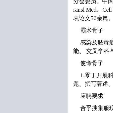
分会委员、中国
ransl Med、Ce
表论文50余篇
霸术骨子
感染及脓毒
能、 交叉学科
使命骨子
1.零丁开展
题、撰写著述
应聘要求
合乎搜集服