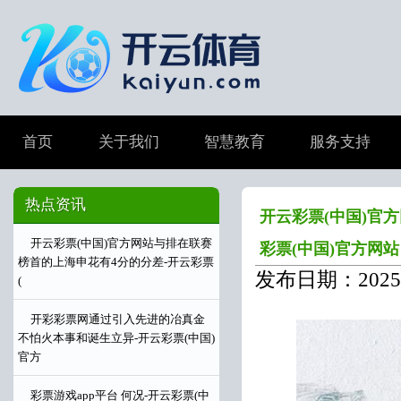
首页
关于我们
智慧教育
服务支持
热点资讯
开云彩票(中国)官
开云彩票(中国)官方网站与排在联赛
彩票(中国)官方网站
榜首的上海申花有4分的分差-开云彩票
发布日期：2025-
(
开彩彩票网通过引入先进的冶真金
不怕火本事和诞生立异-开云彩票(中国)
官方
彩票游戏app平台 何况-开云彩票(中