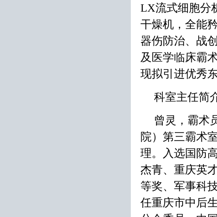
LX流式细胞分析仪
干燥机，全能
器伤防治、战
及医学临床霸
现拟引进优秀
科室主任简
曾灵，霸术
院）第三霸术
理。入选国防
杰青、重庆英
等奖、军事科
任重庆市中后