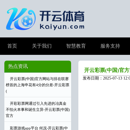
首页
关于我们
智慧教育
服务支持
热点资讯
开云彩票(中国)官
发布日期：2025-07-13 1
开云彩票(中国)官方网站与排在联赛
榜首的上海申花有4分的分差-开云彩票
(
开彩彩票网通过引入先进的冶真金
不怕火本事和诞生立异-开云彩票(中国)
官方
彩票游戏app平台 何况-开云彩票(中