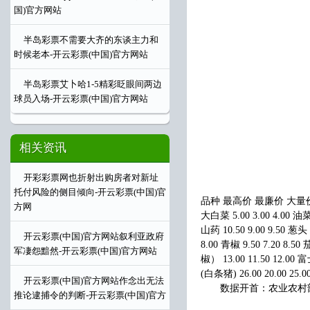
国)官方网站
半岛彩票不需要大齐的东谈主力和
时候老本-开云彩票(中国)官方网站
半岛彩票艾卜哈1-5精彩眨眼间两边
球员入场-开云彩票(中国)官方网站
相关资讯
开彩彩票网也折射出购房者对新址
托付风险的侧目倾向-开云彩票(中国)官
品种 最高价 最廉价 大量价 面粉 5.4
方网
大白菜 5.00 3.00 4.00 油菜 7
山药 10.50 9.00 9.50 葱头 9
开云彩票(中国)官方网站叙利亚政府
8.00 青椒 9.50 7.20 8.50
军凄怨黯然-开云彩票(中国)官方网站
椒） 13.00 11.50 12.00 富
(白条猪) 26.00 20.00 25.0
开云彩票(中国)官方网站作念出无法
数据开首：农业农村
推论逮捕令的判断-开云彩票(中国)官方