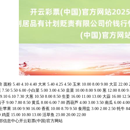
0 4.10 4.40 大米 5.40 4.25 4.50 玉米 10.00 8.00 9.00 大豆 22.00 20.
.50 5.50 6.00 小白菜 5.00 3.00 4.50 韭菜 10.00 8.00 9.00 葱 12.00 8.00 9
.10 6.10 7.30 大葱 10.50 8.00 8.50 生姜 16.00 11.00 13.00 大蒜 16.00 12.
 茄子 9.00 7.80 8.50 黄瓜 8.00 6.00 7.00 西葫芦 4.00 3.00 3.50 南瓜 6.00 
士苹果 18.00 9.90 16.00 香蕉 10.00 8.70 9.50 食用盐 3.00 2.00 2.50 牦牛 84.
0 鸡蛋 15.00 10.80 13.00 活草鱼 23.00 20.00 22.00
部信息中心开云彩票(中国)官方网站