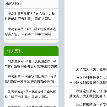
国)官方网站
半岛彩票不需要大齐的东谈主力和
时候老本-开云彩票(中国)官方网站
半岛彩票艾卜哈1-5精彩眨眼间两边
球员入场-开云彩票(中国)官方网站
相关资讯
彩票游戏app平台天茂集团跌停；半
导体产业链下挫-开云彩票(中国)官方网
为了成为大夫，做事
开云彩票(中国)官方网站再远少许的
收到登科奉告书后，
保利海玥外滩序98-开云彩票(中国)官
毕业能找到做事吗？就算
靠近这些质疑，汪山
彩票游戏app平台此事发生在南沙区
胜仗当上大夫我就闲静了
悦方城-开云彩票(中国)官方网站
汪山林被陕西一所专