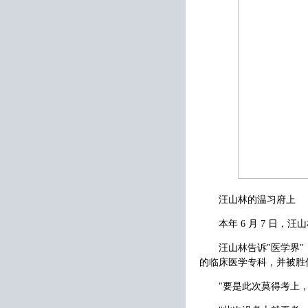
汪山林的温习府上
本年 6 月 7 日，
汪山林告诉"医学界
的临床医学专科，并被胜
"要是此次莫得考上，