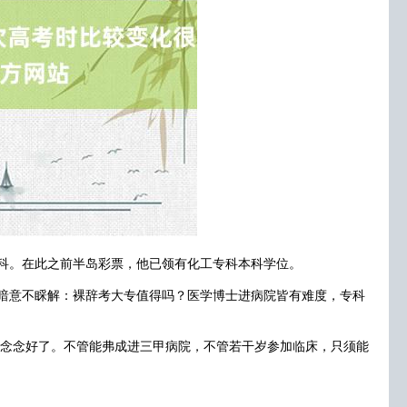
科。在此之前半岛彩票，他已领有化工专科本科学位。
暗意不睬解：裸辞考大专值得吗？医学博士进病院皆有难度，专科
就念念好了。不管能弗成进三甲病院，不管若干岁参加临床，只须能