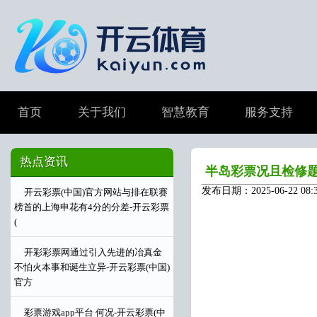
首页
关于我们
智慧教育
服务支持
热点资讯
半岛彩票况且检修题
发布日期：2025-06-22 0
开云彩票(中国)官方网站与排在联赛
榜首的上海申花有4分的分差-开云彩票
(
开彩彩票网通过引入先进的冶真金
不怕火本事和诞生立异-开云彩票(中国)
官方
彩票游戏app平台 何况-开云彩票(中