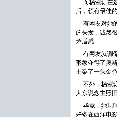
而杨紫琼在
后，领有最佳
有网友对她
的头发，诚然
矛盾感.
有网友就调
形象夺得了奥
主染了一头金
不外，杨紫
大东说念主照
毕竟，她现
好多在西洋电