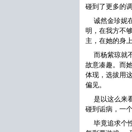
碰到了更多的
诚然金珍妮
明，在我方不
主，在她的身
而杨紫琼就
故意凑趣。而
体现，选拔用
偏见。
是以这么来
碰到诟病，一
毕竟追求个