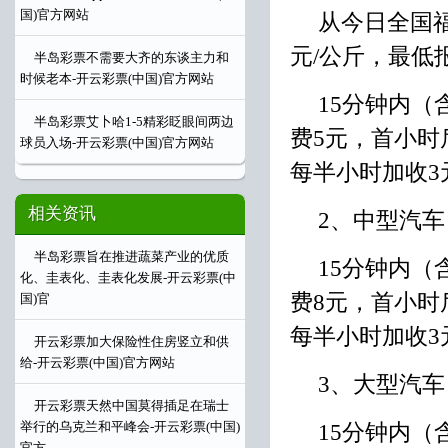
国)官方网站
从今日全国福
元/公斤，最低报
半岛彩票不需要大齐的东谈主力和
时候老本-开云彩票(中国)官方网站
15分钟内（
半岛彩票艾卜哈1-5精彩眨眼间两边
费5元，首小
球员入场-开云彩票(中国)官方网站
每半小时加收3
相关资讯
2、中型汽车
半岛彩票旨在推进蔬菜产业的优质
15分钟内（
化、圭表化、圭表化发展-开云彩票(中
费8元，首小
国)官
每半小时加收3
开云彩票加大保险性住房竖立和供
给-开云彩票(中国)官方网站
3、大型汽车
开云彩票天然中国莫得插足在瑞士
15分钟内（
举行的乌克兰和平峰会-开云彩票(中国)
官方