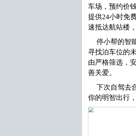
车场，预约价
提供24小时免
速抵达航站楼
停小帮的智
寻找泊车位的
由严格筛选，
善关爱。
下次自驾去
你的明智出行