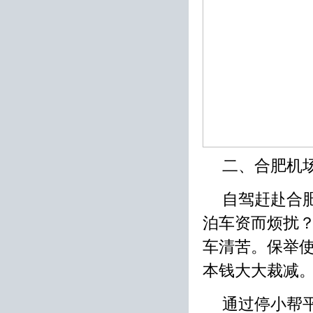
二、合肥机
自驾赶赴合
泊车资而烦扰
车清苦。保举
本钱大大裁减
通过停小帮