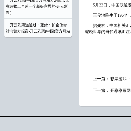
开云彩票(中国)官方网站方洪波念念
5月22日，中国联通
在营收上再造一个新好意思的-开云彩
票(
王俊治降生于1964
开云彩票遂通过＂蓝鲸＂护企使命
据先容，中国相关汇
站向警方报案-开云彩票(中国)官方网站
邃晓世界的当代通讯汇注和
上一篇：
彩票游戏ap
下一篇：
开彩彩票网