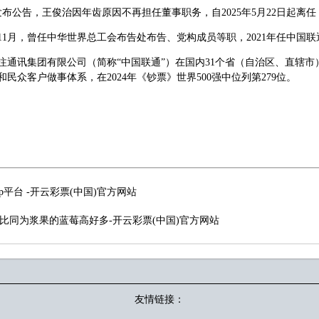
发布公告，王俊治因年齿原因不再担任董事职务，自2025年5月22日起
年11月，曾任中华世界总工会布告处布告、党构成员等职，2021年任中
注通讯集团有限公司（简称“中国联通”）在国内31个省（自治区、直辖
民众客户做事体系，在2024年《钞票》世界500强中位列第279位。
p平台 -开云彩票(中国)官方网站
比同为浆果的蓝莓高好多-开云彩票(中国)官方网站
友情链接：