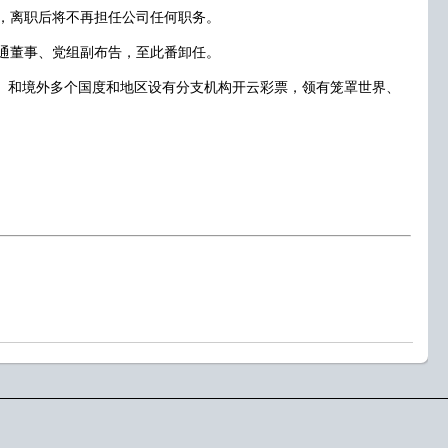
离任，离职后将不再担任公司任何职务。
国联通董事、党组副布告，至此番卸任。
市）和境外多个国度和地区设有分支机构开云彩票，领有笼罩世界、