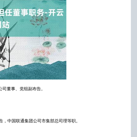
公司董事、党组副布告。
告，中国联通集团公司市集部总司理等职。