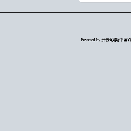
Powered by
开云彩票(中国)