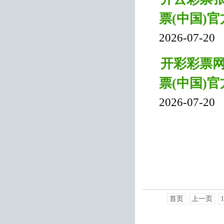
票(中国)
2026-07-20
开彩彩票网
票(中国)
2026-07-20
首页
上一页
1