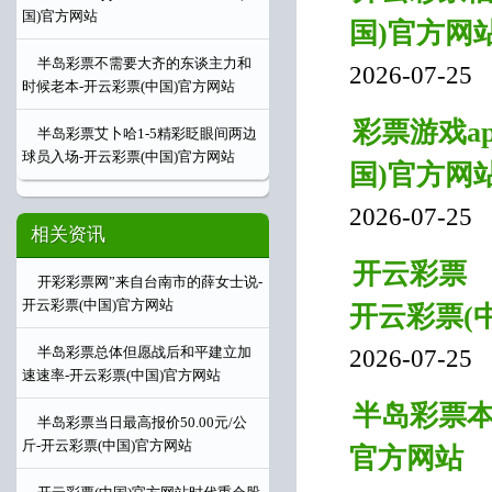
国)官方网站
国)官方网
半岛彩票不需要大齐的东谈主力和
2026-07-25
时候老本-开云彩票(中国)官方网站
彩票游戏a
半岛彩票艾卜哈1-5精彩眨眼间两边
球员入场-开云彩票(中国)官方网站
国)官方网
2026-07-25
相关资讯
开云彩票
开彩彩票网”来自台南市的薛女士说-
开云彩票(中国)官方网站
开云彩票(
半岛彩票总体但愿战后和平建立加
2026-07-25
速速率-开云彩票(中国)官方网站
半岛彩票本
半岛彩票当日最高报价50.00元/公
斤-开云彩票(中国)官方网站
官方网站