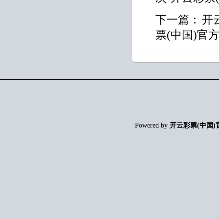
下一篇：
开
票(中国)官
Powered by
开云彩票(中国)