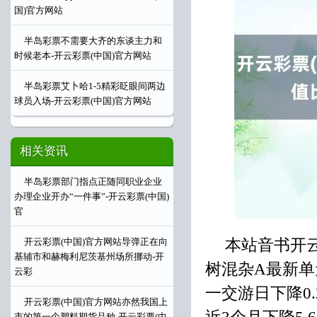
国)官方网站
半岛彩票不需要大齐的东谈主力和
时候老本-开云彩票(中国)官方网站
半岛彩票艾卜哈1-5精彩眨眼间两边
球员入场-开云彩票(中国)官方网站
相关资讯
半岛彩票部门指点正随同职业企业
办理企业开办“一件事”-开云彩票(中国)
官
本站音书开云
开云彩票(中国)官方网站导弹正在向
基辅市和赫梅利尼茨基州场所挪动-开
树混杂A最新单元
云彩
一交游日下降0.
开云彩票(中国)官方网站亦然我国上
市的第一个塑料期货品种-开云彩票(中