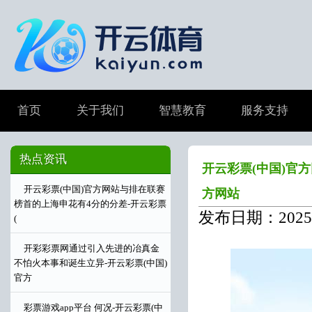
首页
关于我们
智慧教育
服务支持
热点资讯
开云彩票(中国)官方
开云彩票(中国)官方网站与排在联赛
方网站
榜首的上海申花有4分的分差-开云彩票
发布日期：2025-
(
开彩彩票网通过引入先进的冶真金
不怕火本事和诞生立异-开云彩票(中国)
官方
彩票游戏app平台 何况-开云彩票(中