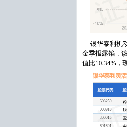
银华泰利机
金季报露馅，该
值比10.34%