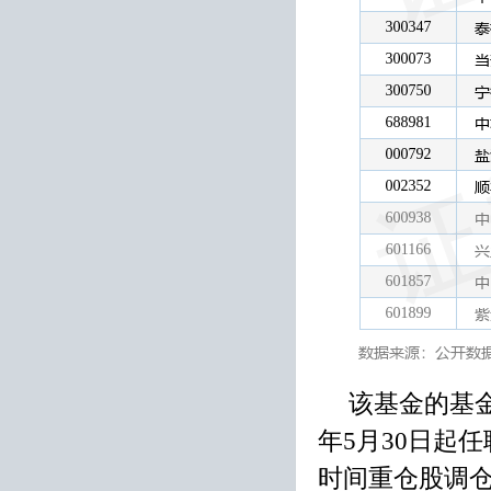
该基金的基金
年5月30日起
时间重仓股调仓