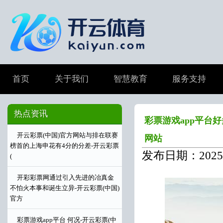
首页
关于我们
智慧教育
服务支持
热点资讯
彩票游戏app平台
开云彩票(中国)官方网站与排在联赛
网站
榜首的上海申花有4分的分差-开云彩票
发布日期：2025-
(
开彩彩票网通过引入先进的冶真金
不怕火本事和诞生立异-开云彩票(中国)
官方
彩票游戏app平台 何况-开云彩票(中