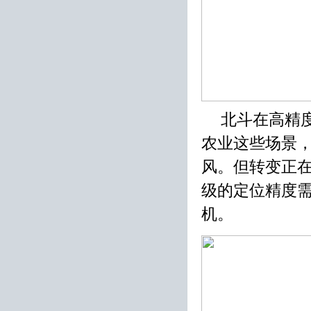
北斗在高精
农业这些场景，
风。但转变正
级的定位精度需
机。