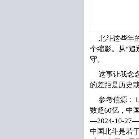
北斗这些年
个缩影。从“追
守。
这事让我念
的差距是历史
参考信源：1.
数超60亿，中
—2024-10-
中国北斗是若干？