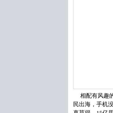
相配有风趣
民出海，手机没
真莫得。15亿