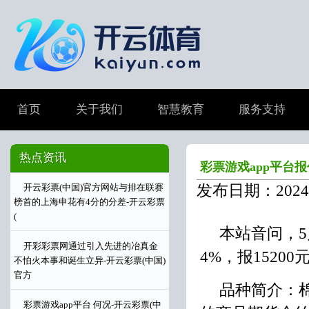
首页
关于我们
智慧教育
服务支持
热点资讯
彩票游戏app平台
发布日期：2024-
开云彩票(中国)官方网站与排在联赛
榜首的上海申花有4分的分差-开云彩票
(
本站音问，5
开彩彩票网通过引入先进的冶真金
4%，报15200
不怕火本事和诞生立异-开云彩票(中国)
官方
品种简介：
彩票游戏app平台 何况-开云彩票(中