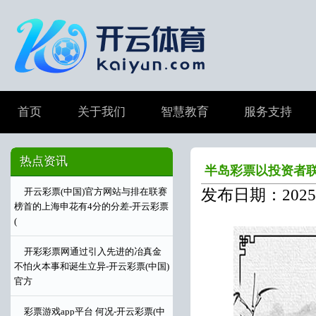
首页
关于我们
智慧教育
服务支持
热点资讯
半岛彩票以投资者联
发布日期：2025-
开云彩票(中国)官方网站与排在联赛
榜首的上海申花有4分的分差-开云彩票
(
开彩彩票网通过引入先进的冶真金
不怕火本事和诞生立异-开云彩票(中国)
官方
彩票游戏app平台 何况-开云彩票(中