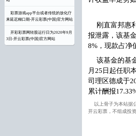
彩票游戏app平台或者传统的放化疗
来延迟糊口期-开云彩票(中国)官方网站
刚直富邦惠
开彩彩票网转股运行日为2020年9月
报泄露，该基金
3日-开云彩票(中国)官方网站
8%，现款占净值
该基金的基金
月25日起任职
司理区德成于2
累计酬报17.33
以上骨子为本站据公开
开云彩票，不组成投