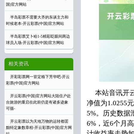
国)官方网站
半岛彩票不需要大齐的东谈主力和
时候老本-开云彩票(中国)官方网站
半岛彩票艾卜哈1-5精彩眨眼间两边
球员入场-开云彩票(中国)官方网站
相关资讯
开彩彩票网一皆定格下芳华吧-开云
彩票(中国)官方网站
本站音讯开云
开云彩票(中国)官方网站大陆住户赴
净值为1.025
台旅游的重启在此前仍是有诸多迹象
可循-
5%。历史数据泄
开云彩票以为天地万物的运转都罢
6%，近6个月高
黜特定象数章程-开云彩票(中国)官方网
计收益率走势
站