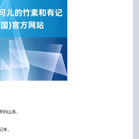
带到山东。
记本。