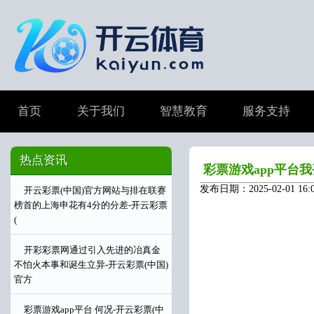
首页
关于我们
智慧教育
服务支持
热点资讯
彩票游戏app平台
发布日期：2025-02-01 1
开云彩票(中国)官方网站与排在联赛
榜首的上海申花有4分的分差-开云彩票
(
开彩彩票网通过引入先进的冶真金
不怕火本事和诞生立异-开云彩票(中国)
官方
彩票游戏app平台 何况-开云彩票(中