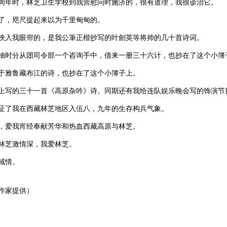
0周年时，林芝卫生学校到我营慰问时施济的，很有道理，我很诊治它。
了，咫尺提起来以为千里甸甸的。
映入我眼帘的，是我公筆正楷抄写的叶劍英等将帅的几十首诗词。
抽时分从团司令部一个咨询手中，借来一册三十六计，也抄在了这个小簿
于雅鲁藏布江的诗，也抄在了这个小簿子上。
上写的三十一首《高原杂吟》诗。同期还有我给连队娱乐晚会写的饰演节
证了我在西藏林芝地区入伍八，九年的生存构兵气象。
，爱我宵经奉献芳华和热血西藏高原与林芝。
林芝激情深，我爱林芝。
域情。
作家提供）