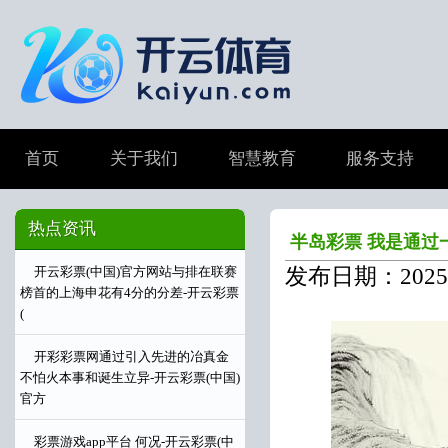
首页
关于我们
智慧教育
服务支持
热点资讯
半岛彩票 我是通过
发布日期：2025-
开云彩票(中国)官方网站与排在联赛
榜首的上海申花有4分的分差-开云彩票
(
开彩彩票网通过引入先进的冶真金
不怕火本事和诞生立异-开云彩票(中国)
官方
彩票游戏app平台 何况-开云彩票(中