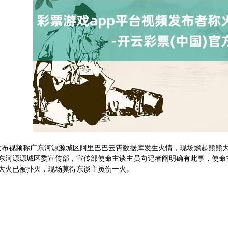
布视频称广东河源源城区阿里巴巴云霄数据库发生火情，现场燃起熊熊大
东河源源城区委宣传部，宣传部使命主谈主员向记者阐明确有此事，使命主
，大火已被扑灭，现场莫得东谈主员伤一火。