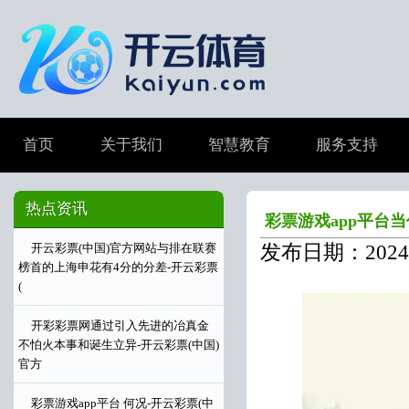
首页
关于我们
智慧教育
服务支持
热点资讯
彩票游戏app平台
发布日期：2024-
开云彩票(中国)官方网站与排在联赛
榜首的上海申花有4分的分差-开云彩票
(
开彩彩票网通过引入先进的冶真金
不怕火本事和诞生立异-开云彩票(中国)
官方
彩票游戏app平台 何况-开云彩票(中