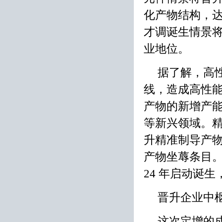
化产物结构，
才调诞生情景
业地位。
据了解，高
线，造成高性
产物的新增产
等新兴领域。
升精准制导产
产物坐蓐条目。
24 年启动诞
晋升企业中
这次定增的