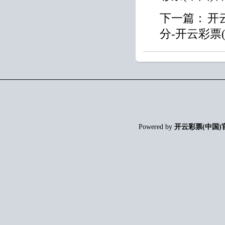
下一篇：
开
分-开云彩票
Powered by
开云彩票(中国)