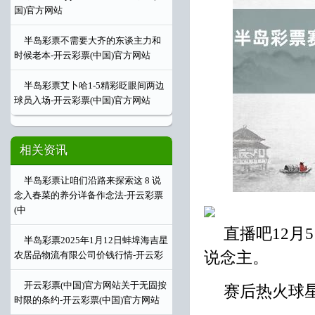
国)官方网站
半岛彩票不需要大齐的东谈主力和
时候老本-开云彩票(中国)官方网站
半岛彩票艾卜哈1-5精彩眨眼间两边
球员入场-开云彩票(中国)官方网站
相关资讯
半岛彩票让咱们沿路来探索这 8 说
念入春菜的养分详备作念法-开云彩票
(中
直播吧12月
半岛彩票2025年1月12日蚌埠海吉星
说念主。
农居品物流有限公司价钱行情-开云彩
开云彩票(中国)官方网站关于无固按
赛后热火球
时限的条约-开云彩票(中国)官方网站