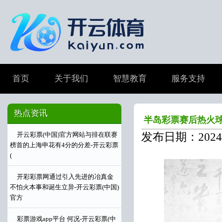
首页
关于我们
智慧教育
服务支持
热点资讯
半岛彩票赛后热火球
发布日期：2024-
开云彩票(中国)官方网站与排在联赛
榜首的上海申花有4分的分差-开云彩票
(
开彩彩票网通过引入先进的冶真金
不怕火本事和诞生立异-开云彩票(中国)
官方
彩票游戏app平台 何况-开云彩票(中