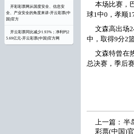
本场比赛，巴
开彩彩票网从国度安全、信息安
球1中0，孝顺1
全、产业安全的角度来讲-开云彩票(中
国)官方
文森高出场2
开云彩票同比减少1.93%；净利约2
中，取得9分2
5.69亿元-开云彩票(中国)官方网
文森特曾在热
总决赛，季后赛场
上一篇：
半
彩票(中国)