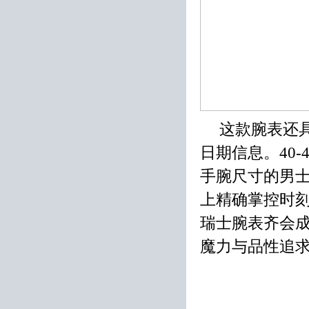
这款腕表还
日期信息。40
手腕尺寸的男
上精确掌控时
瑞士腕表齐会
魔力与品性追求