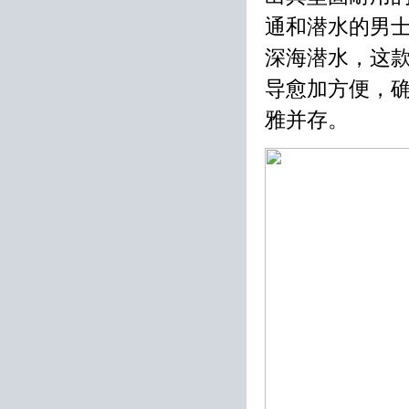
通和潜水的男
深海潜水，这
导愈加方便，
雅并存。