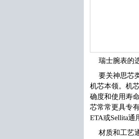
瑞士腕表的
要关神思芯
机芯本领。机
确度和使用寿
芯常常更具专
ETA或Selli
材质和工艺