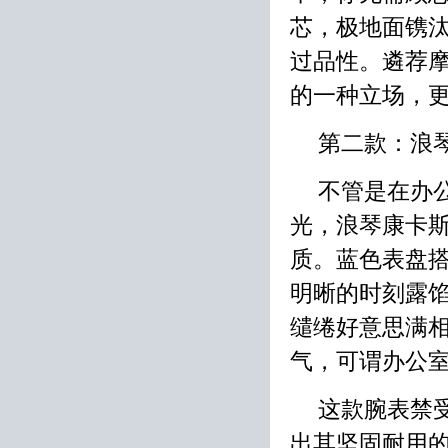
芯，极地面镌
过品性。遴荐
的一种立场，
第二款：浪
不管是在办
光，浪琴康卡
质。蓝色表盘
明晰的时刻露馅
缱绻好意思满
气，可谓办公
这款腕表禁
出其坚固耐用的