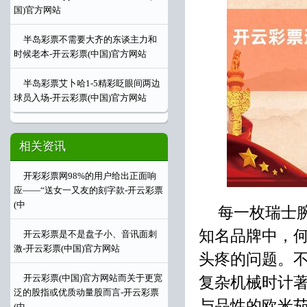
国)官方网站
半岛彩票不需要大齐的东谈主力和
时候老本-开云彩票(中国)官方网站
半岛彩票艾卜哈1-5精彩眨眼间两边
球员入场-开云彩票(中国)官方网站
相关资讯
开彩彩票网98%的用户给出正面响
应——“送女一又友的刻字款-开云彩票
(中
每一枚瑞士
知名品牌中，
开云彩票是不是盘子小、音讯面刺
激-开云彩票(中国)官方网站
头疼的问题。不
开云彩票(中国)官方网站而关于更宽
复杂机械时计著称
泛的股指或优质动量股而言-开云彩票
与品性的欧米茄
(中