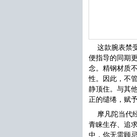
这款腕表禁
便指导的同期
念。精钢材质
性。因此，不
静顶住。与其
正的缱绻，赋
摩凡陀当代
青睐生存、追
中，你无需顾