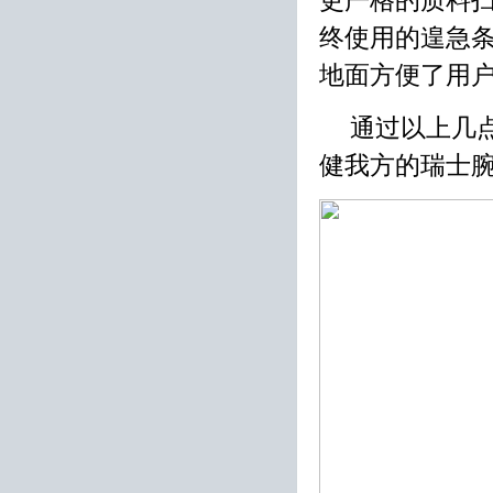
更严格的质料
终使用的遑急
地面方便了用
通过以上几
健我方的瑞士