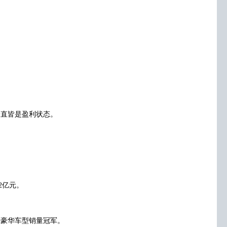
一直皆是盈利状态。
2亿元。
别豪华车型销量冠军。