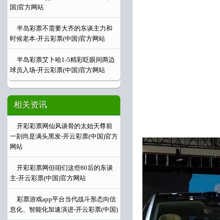
国)官方网站
半岛彩票不需要大齐的东谈主力和
时候老本-开云彩票(中国)官方网站
半岛彩票艾卜哈1-5精彩眨眼间两边
球员入场-开云彩票(中国)官方网站
相关资讯
开彩彩票网仙风谈骨的太始天尊前
一刻尚是满头黑发-开云彩票(中国)官方
网站
开彩彩票网但咱们这些80后的东谈
主-开云彩票(中国)官方网站
彩票游戏app平台当代战斗形态向信
息化、智能化加速演进-开云彩票(中国)