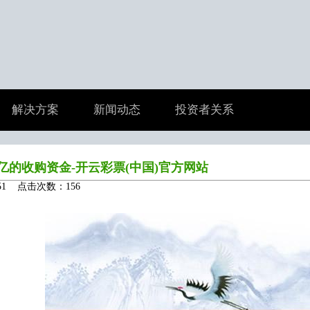
解决方案
新闻动态
投资者关系
0亿的收购资金-开云彩票(中国)官方网站
7:51 点击次数：156