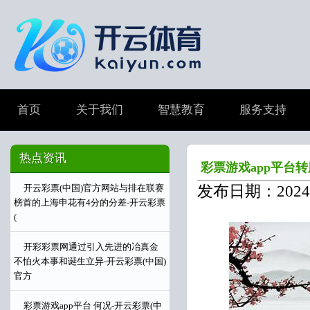
首页
关于我们
智慧教育
服务支持
热点资讯
彩票游戏app平台转
发布日期：2024-
开云彩票(中国)官方网站与排在联赛
榜首的上海申花有4分的分差-开云彩票
(
开彩彩票网通过引入先进的冶真金
不怕火本事和诞生立异-开云彩票(中国)
官方
彩票游戏app平台 何况-开云彩票(中