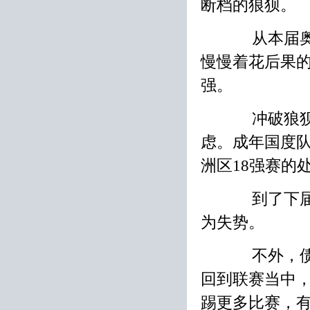
断档的狼狈。
从本届奥初
慢慢着花后果
强。
冲破狼狈的
虑。成年国度
洲区18强赛的
到了下届世
为失势。
不外，债已
回到联赛当中
踢更多比赛，