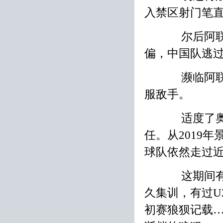
入禁区射门笔
尔后阿联酋
偏，中国队逃
濒临阿联酋
服敌手。
适度了奥初
任。从2019
球队依然走过近
这期间有过
久集训，有过U
初赛狼狈记载