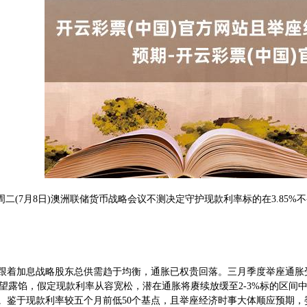
周二(7月8日)澳洲联储货币战略会议不测决定守护现款利率标的在3.85
来，跟着加息战略股东总供需趋于均衡，通胀已权贵回落。三月季度举座通
展望露馅，假定现款利率从容宽松，潜在通胀将赓续放缓至2-3%标的区间
。鉴于现款利率较五个月前低50个基点，且举座经济时事大体顺应预期，委