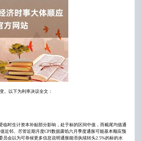
%不变。以下为利率决议全文：
胀受临时生计资本补贴部分影响，处于标的区间中值，而截尾均值通
中值近邻。尽管近期月度CPI数据露馅六月季度通胀可能基本顺应预
员会以为可恭候更多信息说明通胀能否执续转头2.5%的标的水