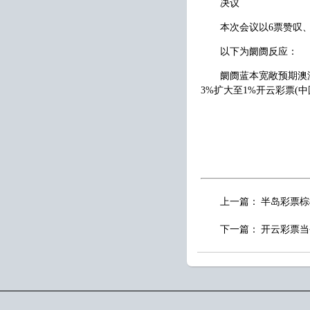
决议
本次会议以6票赞叹
以下为阛阓反应：
阛阓蓝本宽敞预期澳洲
3%扩大至1%开云彩票(中
上一篇：
半岛彩票棕
下一篇：
开云彩票当