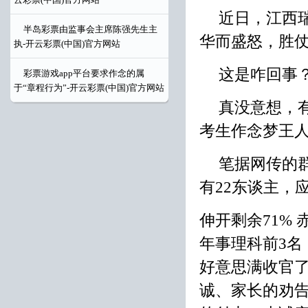
近日，江西
半岛彩票由监事会主席陈强先生主
华而盛怒，胜
执-开云彩票(中国)官方网站
这是咋回事
彩票游戏app平台要求作念的属
于“章程行为”-开云彩票(中国)官方网站
真没意想，
考生作念梦王
笔据网传的
有22东谈主，
伸开剩余71% 
年事理科前3名
好意思满收官
诚、家长的劝告