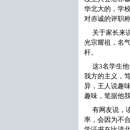
华北大的，学
对赤诚的评职
关于家长来
光宗耀祖，名
杆。
这3名学生
我方的主义，
异，王人说趣
趣味，笔据他
有网友说，
率，会因为不
学证书在比清