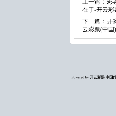
上一篇：
彩
在于-开云彩
下一篇：
开
云彩票(中国
Powered by
开云彩票(中国)