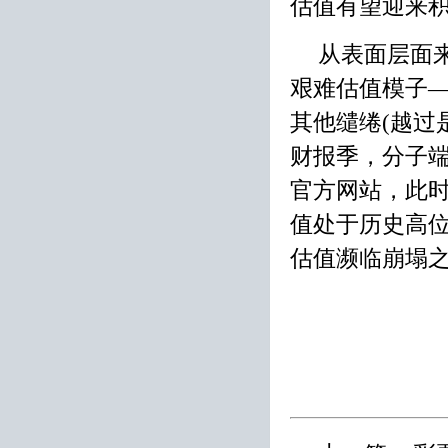
估值有望迎来
从表面层面
艰难估值模子—
其他缱绻(越过
财报季，分子端
官方网站，此
值处于历史高
估值濒临崩塌