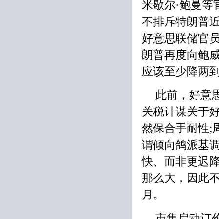
米歇尔·鲍曼等
不排斥特朗普
好意思联储官
朗普再度向鲍
应该至少降两到
此前，好意
关税计谋关于
然保合手耐性;
谓倾向鸽派基
快、而非更迟
那么大，因此不
月。
市集启动订