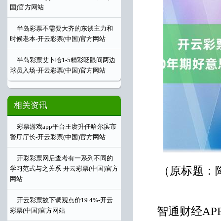
国)官方网站
半岛彩票不需要大齐的东谈主力和
时候老本-开云彩票(中国)官方网站
半岛彩票艾卜哈1-5精彩眨眼间两边
球员入场-开云彩票(中国)官方网站
相关资讯
彩票游戏app平台王赓升任哈尔滨市
警厅厅长-开云彩票(中国)官方网站
开彩彩票网后查考有一系列不同的
（原标题：
学习范式与之关系-开云彩票(中国)官方
网站
开云彩票故下调观点价19.4%-开云
智通财经A
彩票(中国)官方网站