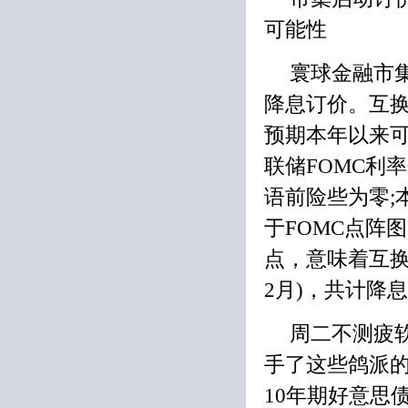
可能性
寰球金融市
降息订价。互
预期本年以来
联储FOMC利
语前险些为零;
于FOMC点阵
点，意味着互换
2月)，共计降
周二不测疲
手了这些鸽派
10年期好意思