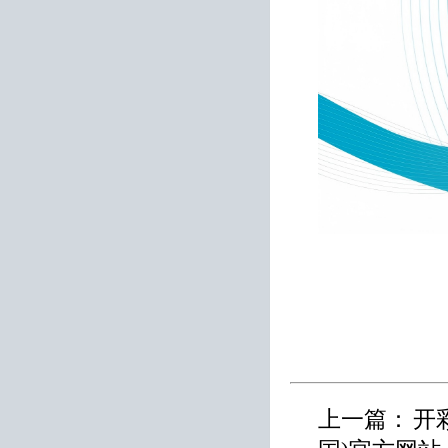
上一篇：
开