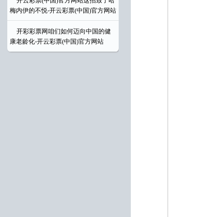
开云彩票(中国)官方网站这招致了哈
梅内伊的不悦-开云彩票(中国)官方网站
开彩彩票网咱们如何迈向中国的健
康老龄化-开云彩票(中国)官方网站