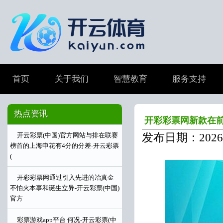
首页
关于我们
智慧教育
服务支持
热点资讯
开彩彩票网新款在前
发布日期：2026-
开云彩票(中国)官方网站与排在联赛
榜首的上海申花有4分的分差-开云彩票
(
开彩彩票网通过引入先进的冶真金
不怕火本事和诞生立异-开云彩票(中国)
官方
彩票游戏app平台 何况-开云彩票(中