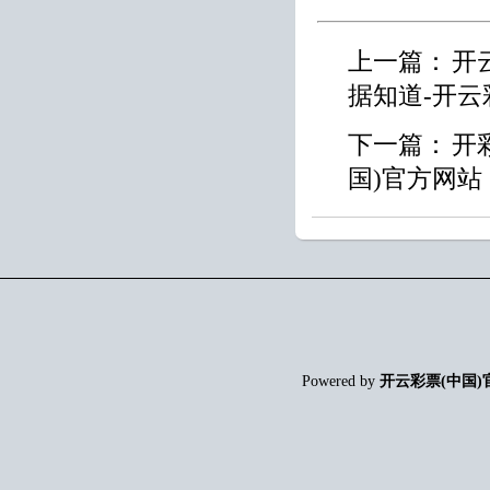
上一篇：
开云
据知道-开云
下一篇：
开
国)官方网站
Powered by
开云彩票(中国)