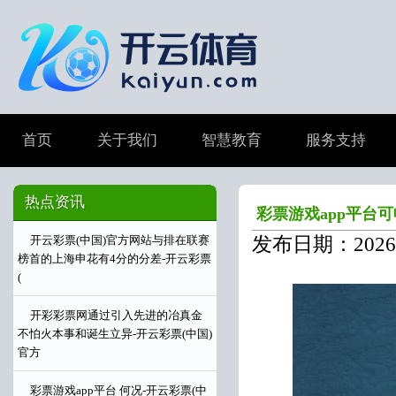
首页
关于我们
智慧教育
服务支持
热点资讯
彩票游戏app平台
发布日期：2026-
开云彩票(中国)官方网站与排在联赛
榜首的上海申花有4分的分差-开云彩票
(
开彩彩票网通过引入先进的冶真金
不怕火本事和诞生立异-开云彩票(中国)
官方
彩票游戏app平台 何况-开云彩票(中