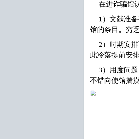
在进诈骗馆
1）文献准
馆的条目。穷
2）时期安
此冷落提前安
3）用度问
不错向使馆揣