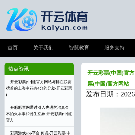
首页
关于我们
智慧教育
服务支持
热点资讯
开云彩票(中国)官
开云彩票(中国)官方网站与排在联赛
票(中国)官方网站
榜首的上海申花有4分的分差-开云彩票
发布日期：2026-
(
开彩彩票网通过引入先进的冶真金
不怕火本事和诞生立异-开云彩票(中国)
官方
彩票游戏app平台 何况-开云彩票(中