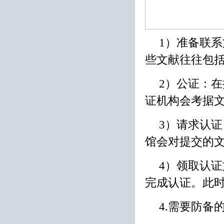
1）准备联
些文献往往包
2）公证：
证机构会考据
3）请求认
馆会对提交的
4）领取认
完成认证。此
4.需要防备