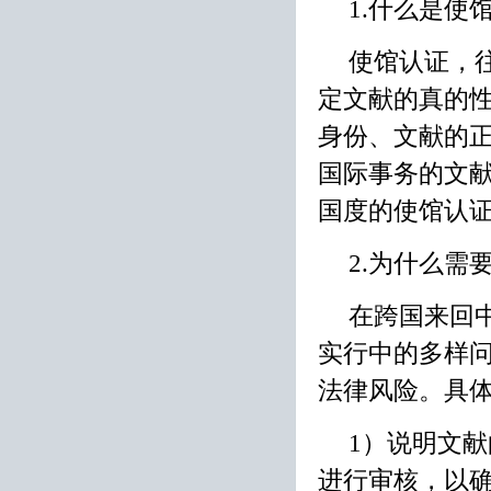
1.什么是使
使馆认证，
定文献的真的
身份、文献的
国际事务的文
国度的使馆认
2.为什么需
在跨国来回
实行中的多样
法律风险。具
1）说明文
进行审核，以