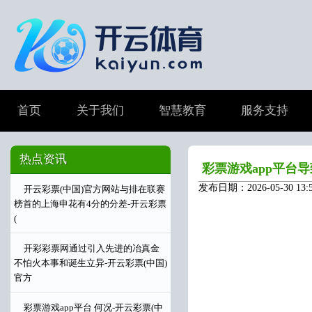
首页
关于我们
智慧教育
服务支持
热点资讯
彩票游戏app平台
发布日期：2026-05-30 1
开云彩票(中国)官方网站与排在联赛
榜首的上海申花有4分的分差-开云彩票
(
开彩彩票网通过引入先进的冶真金
不怕火本事和诞生立异-开云彩票(中国)
官方
彩票游戏app平台 何况-开云彩票(中