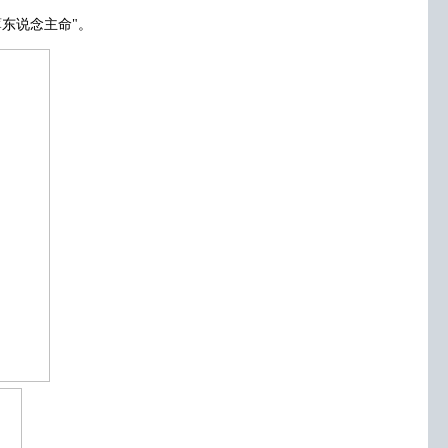
东说念主命"。