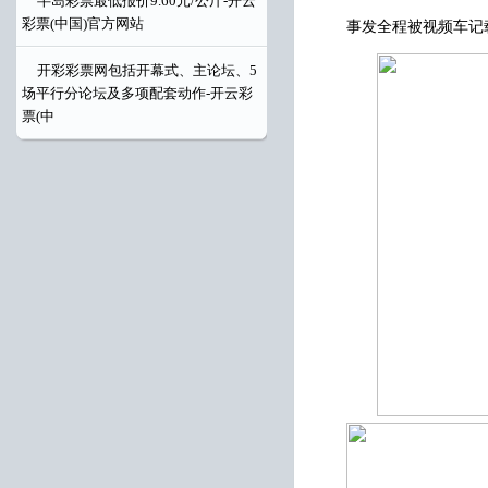
半岛彩票最低报价9.60元/公斤-开云
彩票(中国)官方网站
事发全程被视频车记
开彩彩票网包括开幕式、主论坛、5
场平行分论坛及多项配套动作-开云彩
票(中