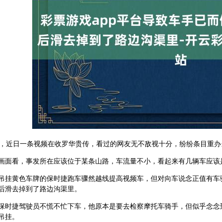
日音问，近日一条视频在收罗华贵传，看过的网友无不敌视十分，纷纷条目重
画面看，事发所在应该位于某条山路，车流量不小，看起来有几辆车应该
吊挂黄色车牌的保时捷跑车骤然越线提高视频车，但对向车说念正值有车
后滑去掉到了路边沟渠里。
保时捷驾驶员不慌不忙下车，他原本是要去检察摩托车骑手，但似乎念念
吊挂。