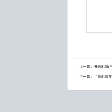
上一篇：
开云彩票(
下一篇：
半岛彩票在