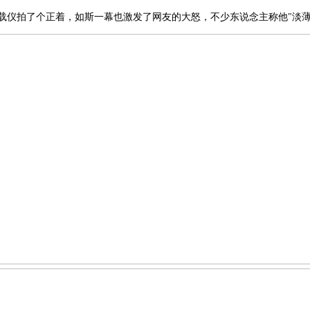
载仪拍了个正着，如斯一幕也激发了网友的大怒，不少东说念主称他"淡薄