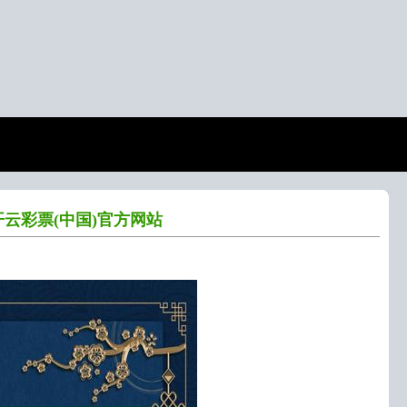
云彩票(中国)官方网站