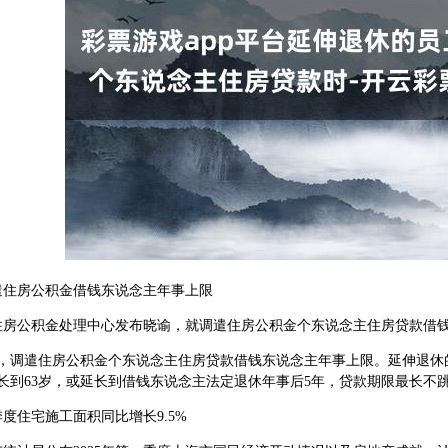
住房公积金借钱东说念主年事上限
房公积金处理中心发布晓谕，就调遣住房公积金个东说念主住房贷款借
遣住房公积金个东说念主住房贷款借钱东说念主年事上限。延伸退休的
长到63岁，或延长到借钱东说念主法定退休年事后5年，贷款期限最长不跳
住宅施工面积同比增长9.5%