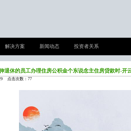
解决方案
新闻动态
投资者关系
延伸退休的员工办理住房公积金个东说念主住房贷款时-开云
2:29 点击次数：77