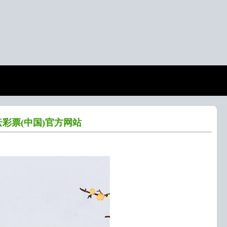
彩票(中国)官方网站