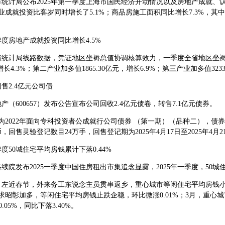
统计局公布2025年第一季度上海市国民经济开动情况以及房地产成就、
成就投资比客岁同时增长了5.1%；商品房施工面积同比增长7.3%，其中住
房地产成就投资同比增长4.5%
统计局线路数据，凭证地区坐褥总值协调核算效力，一季度全省地区坐褥总值5
增长4.3%；第二产业加多值1865.30亿元，增长6.9%；第三产业加多值3233
2.4亿元公司债
（600657）发布公告宣布公司回收2.4亿元债卷，转售7.1亿元债券。
22年面向专科投资者公成就行公司债券 （第一期）（品种二），债券简称22
，回售灵验登记数目24万手，回售登记期为2025年4月17日至2025年4月2
50城住宅平均房钱累计下落0.44%
院发布2025一季度中国住房租出市集追念显露，2025年一季度，50城住
近春节，外来务工东说念主员贯串返乡，重心城市等闲住宅平均房钱小幅下落
昭彰加多，等闲住宅平均房钱止跌企稳，环比微涨0.01%；3月，重心城
.05%，同比下落3.40%。