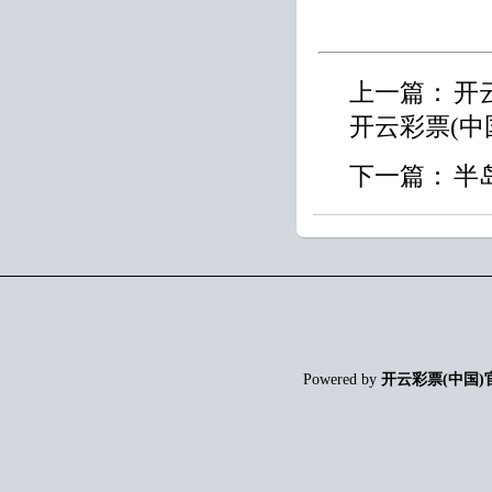
上一篇：
开
开云彩票(中
下一篇：
半
Powered by
开云彩票(中国)