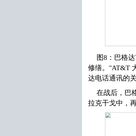
图8：巴格达
修缮。"AT&
达电话通讯的关
在战后，巴格
拉克干戈中，