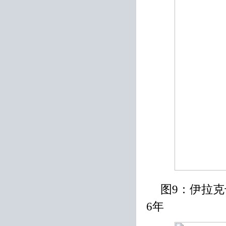
图9：伊拉克
6年