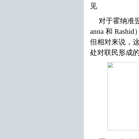
见
对于霍纳准翌
anna 和 R
但相对来说，
处对联民形成