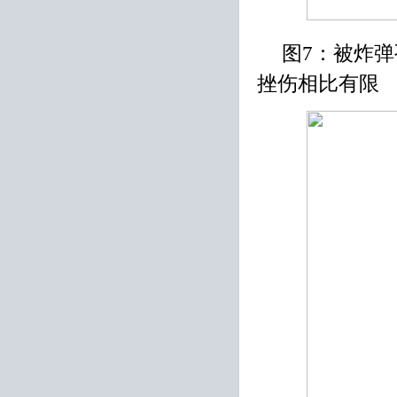
图7：被炸
挫伤相比有限