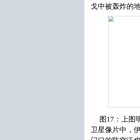
戈中被轰炸的
图17：上
卫星像片中，