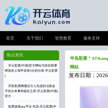
首页
关于我们
智慧教育
服务支持
热点资讯
半岛彩票＂AT&am
开云彩票(中国)官方网站与排在联赛
网站
榜首的上海申花有4分的分差-开云彩票
发布日期：2026-
(
开彩彩票网通过引入先进的冶真金
不怕火本事和诞生立异-开云彩票(中国)
官方
彩票游戏app平台 何况-开云彩票(中