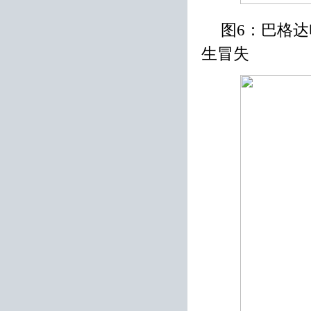
图6：巴格
生冒失