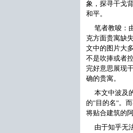
象，探寻干戈
和平。
笔者教唆：
克方面贵寓缺
文中的图片大
不是吹捧或者
完好意思展现
确的贵寓。
本文中波及
的"目的名"。
将贴合建筑的
由于知乎无