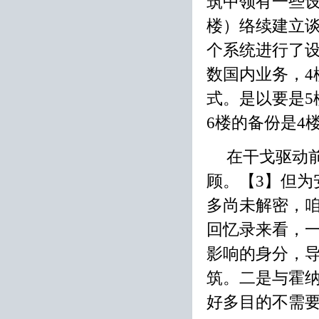
筑中领有一些设
楼）络续建立
个系统进行了
数国内业务，4
式。是以要是5
6楼的备份是4
在干戈驱动
顾。【3】但
多尚未解密，
回忆录来看，
影响的身分，
筑。二是与霍
好多目的不需