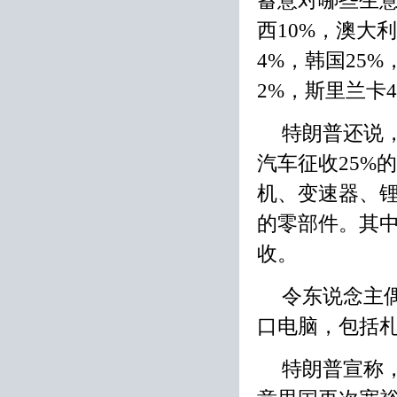
蓄意对哪些生意
西10%，澳大利
4%，韩国25%
2%，斯里兰卡4
特朗普还说
汽车征收25%
机、变速器、
的零部件。其中
收。
令东说念主
口电脑，包括札
特朗普宣称