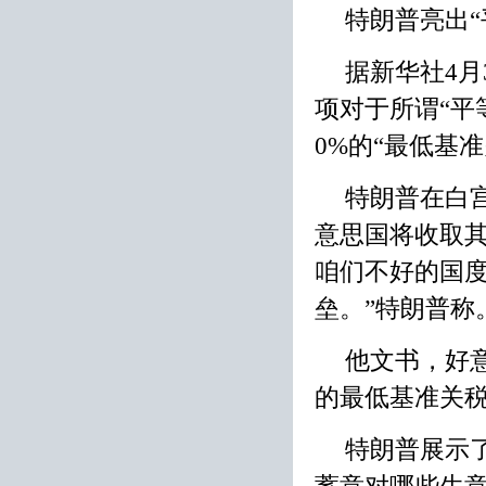
特朗普亮出“
据新华社4
项对于所谓“平
0%的“最低基
特朗普在白宫
意思国将收取其
咱们不好的国
垒。”特朗普称
他文书，好
的最低基准关
特朗普展示