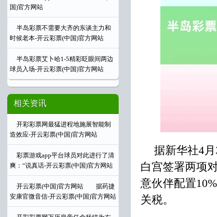
国)官方网站
半岛彩票不需要大齐的东谈主力和
时候老本-开云彩票(中国)官方网站
半岛彩票艾卜哈1-5精彩眨眼间两边
球员入场-开云彩票(中国)官方网站
相关资讯
开彩彩票网最猛进程地施展智能制
造效应-开云彩票(中国)官方网站
据新华社4
彩票游戏app平台球员对此进行了清
白宫签署两项对
爽：“说真话-开云彩票(中国)官方网站
意伙伴配置10
开云彩票(中国)官方网站 据药捷
安康官微音信-开云彩票(中国)官方网站
关税。