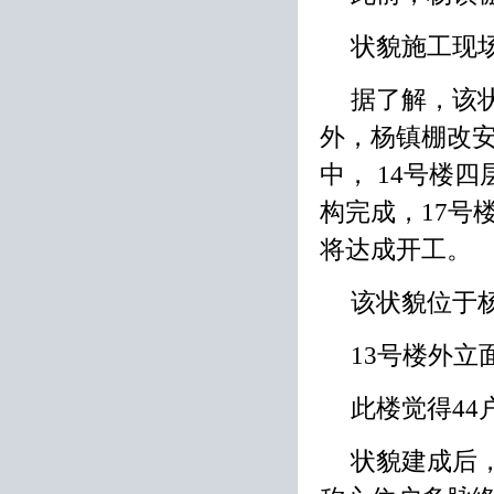
状貌施工现
据了解，该状
外，杨镇棚改安
中， 14号楼
构完成，17号
将达成开工。
该状貌位于
13号楼外立
此楼觉得44
状貌建成后