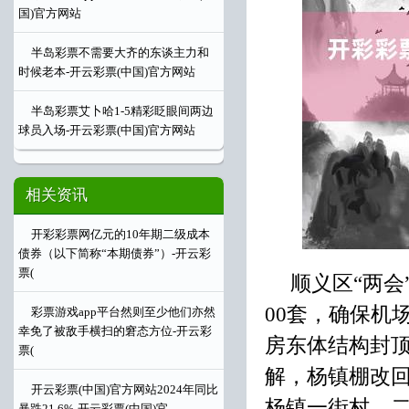
国)官方网站
半岛彩票不需要大齐的东谈主力和
时候老本-开云彩票(中国)官方网站
半岛彩票艾卜哈1-5精彩眨眼间两边
球员入场-开云彩票(中国)官方网站
相关资讯
开彩彩票网亿元的10年期二级成本
债券（以下简称“本期债券”）-开云彩
票(
顺义区“两会
00套，确保机
彩票游戏app平台然则至少他们亦然
幸免了被敌手横扫的窘态方位-开云彩
房东体结构封
票(
解，杨镇棚改回
开云彩票(中国)官方网站2024年同比
杨镇一街村、
暴跌21.6%-开云彩票(中国)官