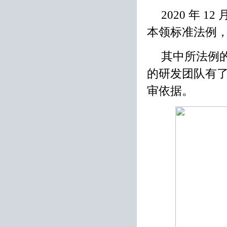
2020 年
本领标准法例
其中所法例
的研发团队有
审依据。