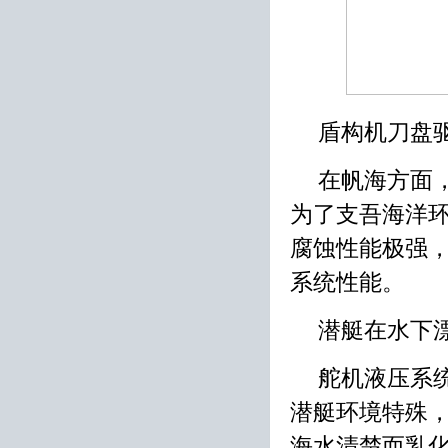
盾构机刀盘
在帆海方面
为了支吾海洋
腐蚀性能极强
系统性能。
潜艇在水下
舵机液压系
潜艇环境特殊
海水清楚而乳