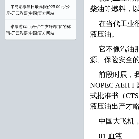
半岛彩票当日最高报价25.00元/公
柴油等燃料，
斤-开云彩票(中国)官方网站
在当代工业
彩票游戏app平台”“友好邻邦”的称
液压油。
谓-开云彩票(中国)官方网站
它不像汽油
源、保险安全的
前段时辰，我
NOPEC AE
式批准书（CT
液压油出产才
中国大飞机，
01 血液