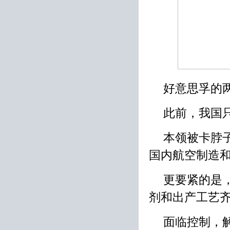
好意思孚的
此前，我国
本领被卡脖
国内航空制造
更要紧的是
剂和出产工艺
面临控制，