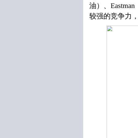
油）、East
较强的竞争力