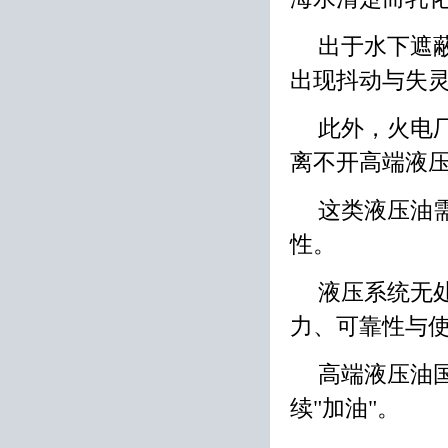
出于水下遮
出现抖动与失
此外，火电
离不开高端液
这类液压油
性。
液压系统无
力、可靠性与
高端液压油
续"加油"。