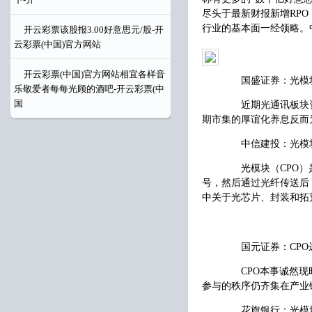
尽头于最新财报新增RPO
行业的基本面一经领略。
开云彩票该股报3.00好意思元/股-开
云彩票(中国)官方网站
开云彩票(中国)官方网站相宜各样音
国盛证券：光模块
乐敬爱者每每光顾的酒吧-开云彩票(中
国
近期光通讯板块资格
期市集的厚谊化养息反而
中信建投：光模块
光模块（CPO）是
号，然后通过光纤传送后
中关于光芯片、封装和拓
国元证券：CPO
CPO本事诚然现时
参与的秩序仍齐集在产业
花旗银行：光模块