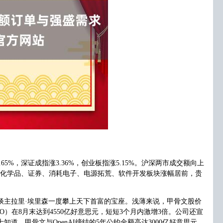
，深证成指涨3.36%，创业板指涨5.15%。沪深两市成交额向上
电子化学品、证券、消耗电子、电源拓荒、软件开发板块涨幅居前，贵
主拉里·埃里森一度攀上天下首富的宝座。浅薄来说，甲骨文股价
在8月末达到4550亿好意思元，短短3个月内激增3倍。公司还宣
道，甲骨文与OpenAI缔结的5年公约金额高达3000亿好意思元，