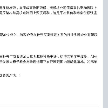
度显赫增强，举座叙事依旧强盛，光模块公司值得重估至20倍以上
网罗架构与需求道路图上深度调和，这是平均售价和市集份额强盛
望加快成立，与客户存在较强买卖绑定关系的行业头部企业有望获
国外云厂商握续加大算力基础设施干涉，运行高速度光模块、AI处
发展大模子检会与推理运用正在巨匠范围内范畴化落地。2025年
资需严慎。)