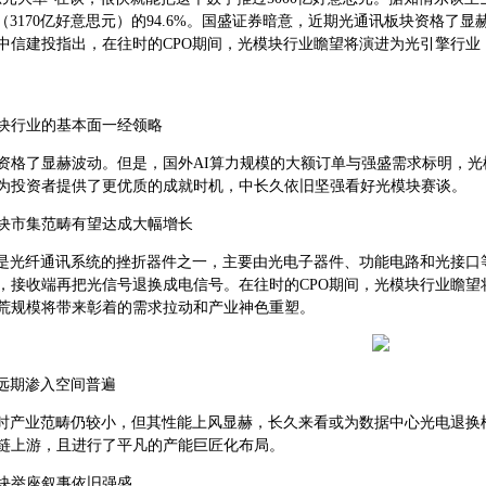
（3170亿好意思元）的94.6%。国盛证券暗意，近期光通讯板块资格了
中信建投指出，在往时的CPO期间，光模块行业瞻望将演进为光引擎行业
行业的基本面一经领略
了显赫波动。但是，国外AI算力规模的大额订单与强盛需求标明，光模
为投资者提供了更优质的成就时机，中长久依旧坚强看好光模块赛谈。
市集范畴有望达成大幅增长
光纤通讯系统的挫折器件之一，主要由光电子器件、功能电路和光接口等
，接收端再把光信号退换成电信号。在往时的CPO期间，光模块行业瞻
荒规模将带来彰着的需求拉动和产业神色重塑。
远期渗入空间普遍
产业范畴仍较小，但其性能上风显赫，长久来看或为数据中心光电退换模
链上游，且进行了平凡的产能巨匠化布局。
举座叙事依旧强盛