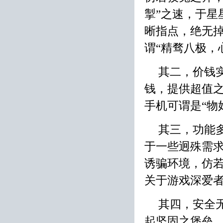
掣”之速，于星
晰指点，绝无
谓“精骛八极，
其二，价钱
钱，提供超值
手机可谓是“物
其三，功能
于一些迥殊需
诱骗环境，仿若
关于游戏深爱者
其四，安全
起坚固之堡垒。