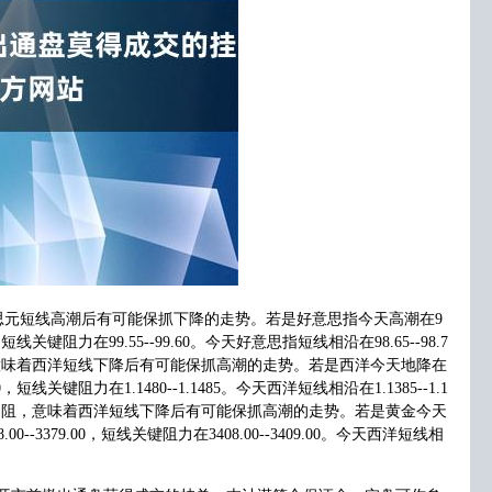
好意思元短线高潮后有可能保抓下降的走势。若是好意思指今天高潮在9
线关键阻力在99.55--99.60。今天好意思指短线相沿在98.65--98.7
之下遇阻，意味着西洋短线下降后有可能保抓高潮的走势。若是西洋今天地降在
，短线关键阻力在1.1480--1.1485。今天西洋短线相沿在1.1385--1.1
3.00之下遇阻，意味着西洋短线下降后有可能保抓高潮的走势。若是黄金今天
--3379.00，短线关键阻力在3408.00--3409.00。今天西洋短线相