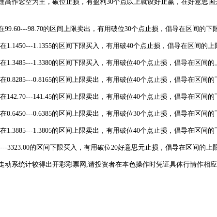
逢高作念空为主，破位止损，有盈利30个点以上就设好止赢，在好意思
9.60---98.70的区间上限卖出，有用破位30个点止损，倡导在区间的下
1.1450---1.1355的区间下限买入，有用破40个点止损，倡导在区间的
1.3485---1.3380的区间下限买入，有用破位40个点止损，倡导在区间
0.8285---0.8165的区间上限卖出，有用破位40个点止损，倡导在区间
142.70---141.45的区间上限卖出，有用破位40个点止损，倡导在区间
0.6450---0.6385的区间上限卖出，有用破位30个点止损，倡导在区间
1.3885---1.3805的区间上限卖出，有用破位40个点止损，倡导在区间
00---3323.00的区间下限买入，有用破位20好意思元止损，倡导在区间的上
走动系统计较得出开彩彩票网,请投资者在本色操作时凭证具体行情作相应的