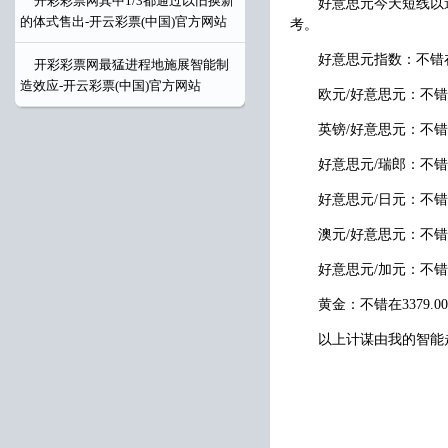
开彩彩票网其中1/3都通过以旧换新
好意思元今天短线以
的体式售出-开云彩票(中国)官方网站
考。
好意思元指数：不错在9
开彩彩票网最猛进程地施展智能制
造效应-开云彩票(中国)官方网站
欧元/好意思元：不错在
英镑/好意思元：不错在
好意思元/瑞郎：不错在
好意思元/日元：不错在
澳元/好意思元：不错在
好意思元/加元：不错在
黄金：不错在3379.
以上计谋由我的智能