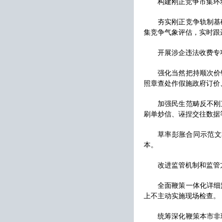
构建刚正竞争市集环
夯实刚正竞争轨制基
集竞争气象评估，实时跟
开展涉企违法收费专
强化当然把持顺次价
照章查处作假施政府订价
加强民生范畴反不刚
刷单炒信、诬捏交往数据
草率彭胀合同示范文
本。
改进监管机制和监管
全面鞭策一体化详细
上不主动实施现场检查。
统筹深化鞭策本市非