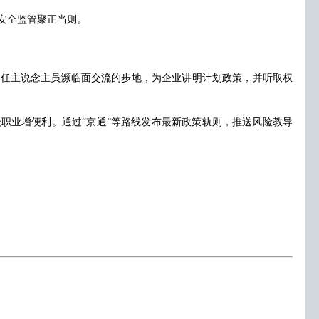
安全监管聚正当则。
责任主说念主员濒临面交流的步地，为企业讲明计划政策，并听取权
职业增便利。通过“京通”等路线发布最新政策轨则，推送风险教导