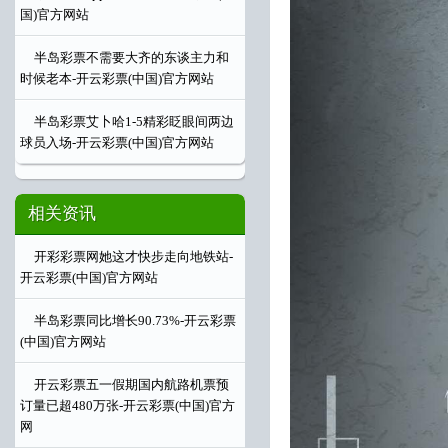
国)官方网站
半岛彩票不需要大齐的东谈主力和
时候老本-开云彩票(中国)官方网站
半岛彩票艾卜哈1-5精彩眨眼间两边
球员入场-开云彩票(中国)官方网站
相关资讯
开彩彩票网她这才快步走向地铁站-
开云彩票(中国)官方网站
半岛彩票同比增长90.73%-开云彩票
(中国)官方网站
开云彩票五一假期国内航路机票预
订量已超480万张-开云彩票(中国)官方
网