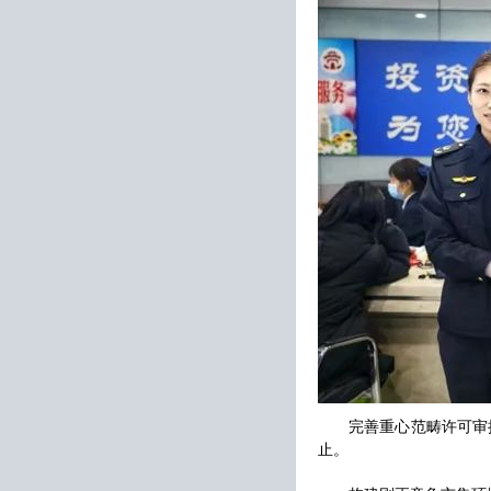
完善重心范畴许可审
止。