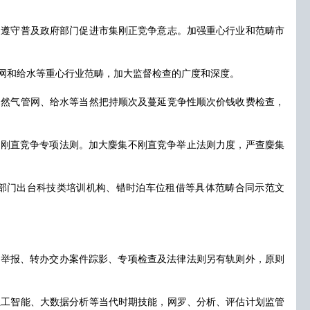
，遵守普及政府部门促进市集刚正竞争意志。加强重心行业和范畴市
网和给水等重心行业范畴，加大监督检查的广度和深度。
自然气管网、给水等当然把持顺次及蔓延竞争性顺次价钱收费检查，
不刚直竞争专项法则。加大麇集不刚直竞争举止法则力度，严查麇集
部门出台科技类培训机构、错时泊车位租借等具体范畴合同示范文
诉举报、转办交办案件踪影、专项检查及法律法则另有轨则外，原则
主工智能、大数据分析等当代时期技能，网罗、分析、评估计划监管