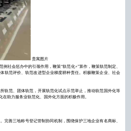
贵寓图片
例社会惩办中的引颈作用，鞭策“轨范化+”算作，鞭策轨范制定、
团体轨范评价、轨范改进型企业梯度耕种责任。积极鞭策企业、社会
场所轨范、团体轨范，开展轨范化试点示范举止，推动轨范国外化等
化在助力服务业轨范化、国外化方面的积极作用。
”。完善三地称号登记管制协同机制，围绕保护三地企业有名商标、