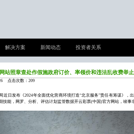
解决方案
新闻动态
投资者关系
方网站照章查处作假施政府订价、率领价和违法乱收费举止-
8:26 点击次数：209
局近日发布《2024年全面优化营商环境打造“北京服务”责任有筹谋》，
期技能，网罗、分析、评估计划监管数据开云彩票(中国)官方网站，竣事