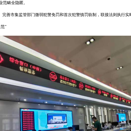
业范畴全隐匿。
施。完善市集监管部门微弱犯警免罚和首次犯警慎罚轨制，联接法则执行实
范”